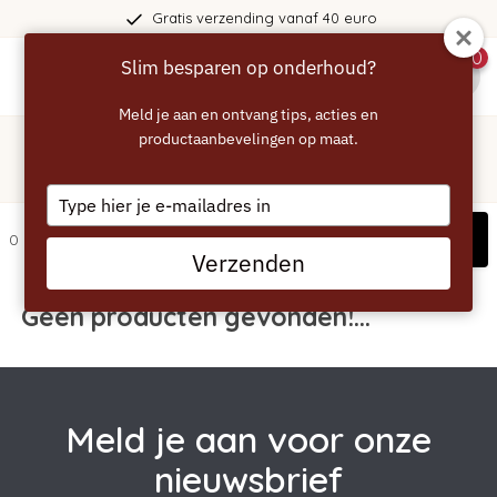
Gratis verzending vanaf 40 euro
0
Slim besparen op onderhoud?
menu
Meld je aan en ontvang tips, acties en
Home
/
Tags
/
productaanbevelingen op maat.
solis
Producten getagd met solis
Type
your
Filters
0 artikelen
email
Verzenden
Geen producten gevonden!...
Meld je aan voor onze
nieuwsbrief