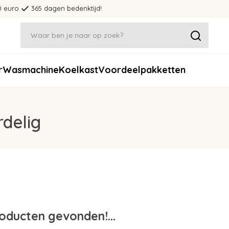
0 euro
365 dagen bedenktijd!
r
Wasmachine
Koelkast
Voordeelpakketten
delig
oducten gevonden!...