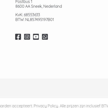
Postbus 1
8600 AA Sneek, Nederland
KvK: 68553633
BTW: NL857495197B01
aarden
accepteert.
Privacy Policy
. Alle prijzen zijn inclusief B