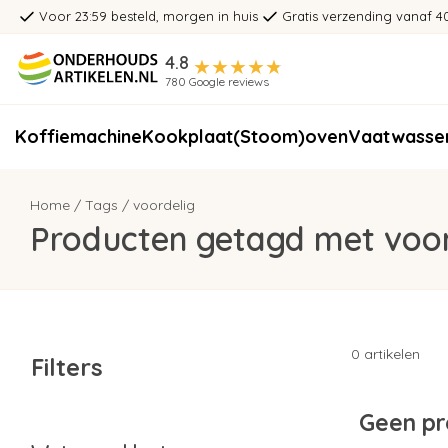
Voor 23:59 besteld, morgen in huis
Gratis verzending vanaf 4
4.8
780 Google reviews
Koffiemachine
Kookplaat
(Stoom)oven
Vaatwasse
Home
/
Tags
/
voordelig
Producten getagd met voor
0 artikelen
Filters
Geen pr