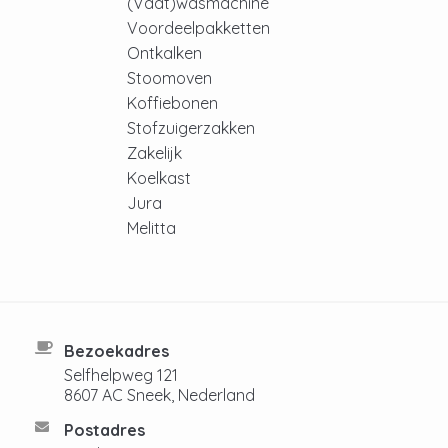
(Vaat)wasmachine
Voordeelpakketten
Ontkalken
Stoomoven
Koffiebonen
Stofzuigerzakken
Zakelijk
Koelkast
Jura
Melitta
Bezoekadres
Selfhelpweg 121
8607 AC Sneek, Nederland
Postadres