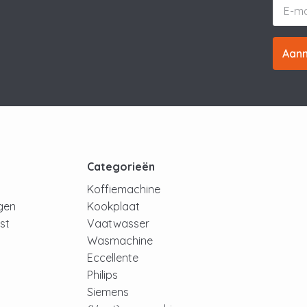
Aan
t
Categorieën
Koffiemachine
ngen
Kookplaat
jst
Vaatwasser
Wasmachine
Eccellente
Philips
Siemens