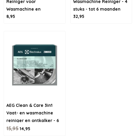
Reiniger voor
Wasmachine Reiniger - 4
Wasmachine en
stuks - tot 6 maanden
8,95
32,95
vaatwasser
reinigen
AEG Clean & Care 3in1
Vaat- en wasmachine
reiniger en ontkalker - 6
stuks
15,95
14,95