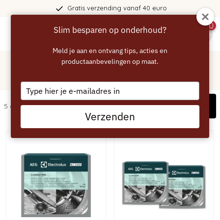
Gratis verzending vanaf 40 euro
0
Slim besparen op onderhoud?
menu
Meld je aan en ontvang tips, acties en
Home
/
Wasmachine
productaanbevelingen op maat.
/
AEG
/
Reinigen
AEG wasmachine reinigen
Type
your
Filters
5 artikelen
email
Verzenden