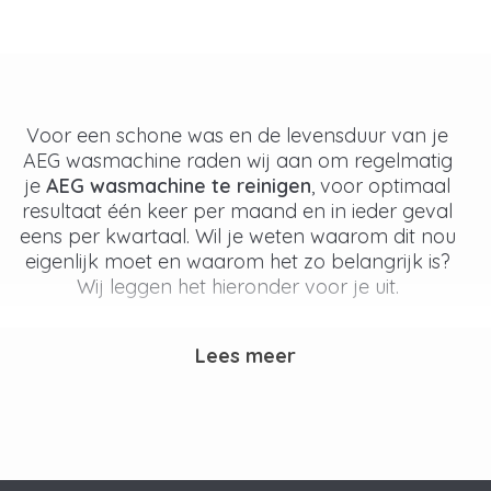
Voor een schone was en de levensduur van je
AEG wasmachine raden wij aan om regelmatig
je
AEG wasmachine te reinigen
, voor optimaal
resultaat één keer per maand en in ieder geval
eens per kwartaal. Wil je weten waarom dit nou
eigenlijk moet en waarom het zo belangrijk is?
Wij leggen het hieronder voor je uit.
Waarom is het zo belangrijk om je
Lees meer
AEG wasmachine te reinigen?
In een wasmachine komen veel bacteriën
terecht, door je vieze kleding, maar ook door
het wasmiddel wat je gebruikt. Deze bacteriën