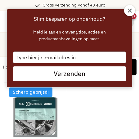
Gratis verzending vanaf 40 euro
0
Slim besparen op onderhoud?
menu
Meld je aan en ontvang tips, acties en
Home
/
Reinigen
productaanbevelingen op maat.
Electrolux wasmachine reinigen
Type
your
Filters
1 artikelen
email
Verzenden
Scherp geprijsd!