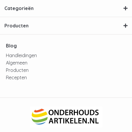
dat ook weer energie. Door het te reinigen
voorkom je dit en bespaar je dus energie.
Categorieën
Met welk product kan je jouw
Producten
Electrolux wasmachine reinigen?
Blog
De
Electrolux Clean & Care 3in1
wasmachinereiniger
is perfect voor het
Handleidingen
onderhouden van jouw wasmachine. Met een
Algemeen
3in1 werking van ontkalker, reiniger en ontvetter
Producten
word je wasmachine brandschoon. Met deze
Recepten
verpakking kun je wel een heel jaar vooruit.
Bestel het snel en betrouwbaar op
onderhoudsartikelen.nl.
Hoe reinig je de Electrolux
wasmachine?
Met de Electrolux Clean & Care is het reinigen