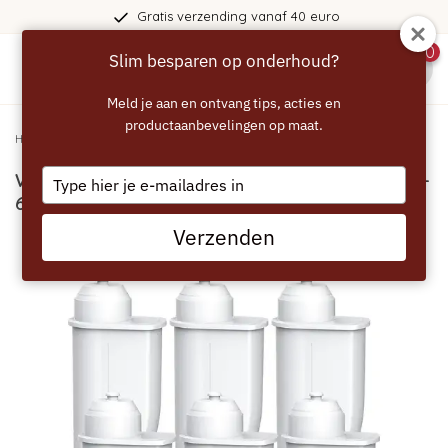
Gratis verzending vanaf 40 euro
0
Slim besparen op onderhoud?
menu
Meld je aan en ontvang tips, acties en
productaanbevelingen op maat.
Home
/
WATERDROP Brita Intenza voor Siemens EQ - 6 stuks
Type
WATERDROP Brita Intenza voor Siemens EQ -
your
6 stuks
email
Verzenden