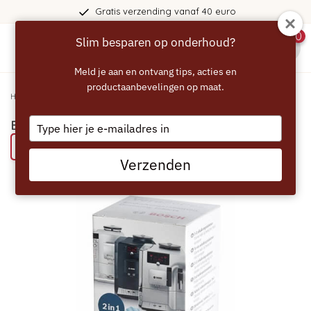
Gratis verzending vanaf 40 euro
0
Slim besparen op onderhoud?
menu
Meld je aan en ontvang tips, acties en
productaanbevelingen op maat.
Home
/
BOSCH Ontkalkingstabletten Vero Serie
Type
BOSCH Ontkalkingstabletten Vero Serie
your
Bespaar 44% met het ECCELLENTE alternatief
email
Verzenden