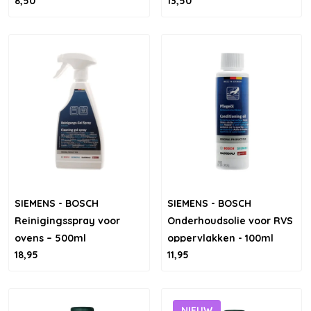
8,50
13,50
apparatuur – 500ml
SIEMENS - BOSCH
SIEMENS - BOSCH
Reinigingsspray voor
Onderhoudsolie voor RVS
ovens – 500ml
oppervlakken - 100ml
18,95
11,95
NIEUW