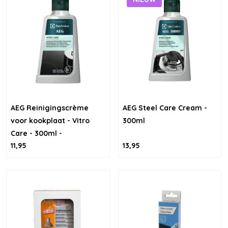
AEG Reinigingscrème
AEG Steel Care Cream -
voor kookplaat - Vitro
300ml
Care - 300ml -
11,95
13,95
9029865244