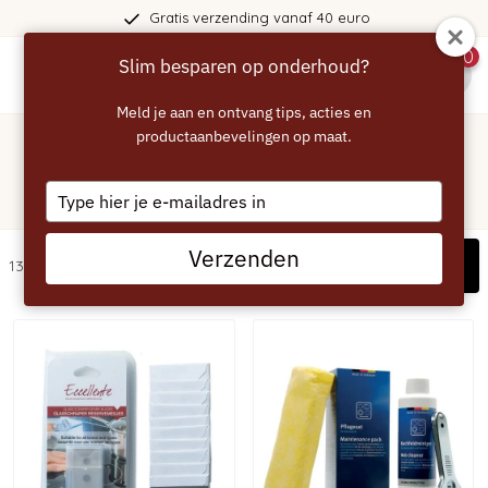
Gratis verzending vanaf 40 euro
0
Slim besparen op onderhoud?
menu
Meld je aan en ontvang tips, acties en
Home
/
Kookplaat
productaanbevelingen op maat.
Kookplaat - artikelen voor je
Type
Bosch kookplaat
your
email
Verzenden
Filters
13 artikelen