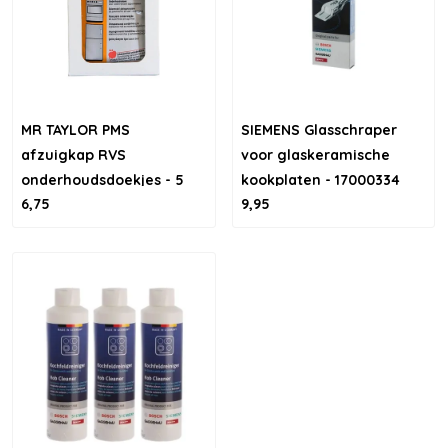
MR TAYLOR PMS
SIEMENS Glasschraper
afzuigkap RVS
voor glaskeramische
onderhoudsdoekjes - 5
kookplaten - 17000334
6,75
9,95
stuks