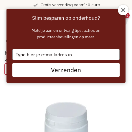
Gratis verzending vanaf 40 euro
0
Slim besparen op onderhoud?
menu
Meld je aan en ontvang tips, acties en
productaanbevelingen op maat.
Home
/
MELITTA Cafina reinigingspoeder voor koffiemachines - 1kg - 24717
Type
MELITTA Cafina reinigingspoeder voor
your
koffiemachines - 1kg - 24717
email
Verzenden
Bespaar 71% met het ECCELLENTE alternatief