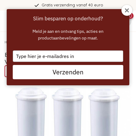
Gratis verzending vanaf 40 euro
0
Slim besparen op onderhoud?
menu
Meld je aan en ontvang tips, acties en
productaanbevelingen op maat.
Home
/
ECCELLENTE White Waterfilter voor Jura - Voordeelverpakking
Type
ECCELLENTE White Waterfilter voor Jura -
your
Voordeelverpakking
email
Verzenden
Probeer eens een MR TAYLOR product