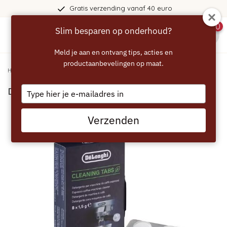
Gratis verzending vanaf 40 euro
0
Slim besparen op onderhoud?
menu
Meld je aan en ontvang tips, acties en
productaanbevelingen op maat.
Home
/
DELONGHI Cleaning Tabs - DLSC552
Type
DELONGHI Cleaning Tabs - DLSC552
your
email
Verzenden