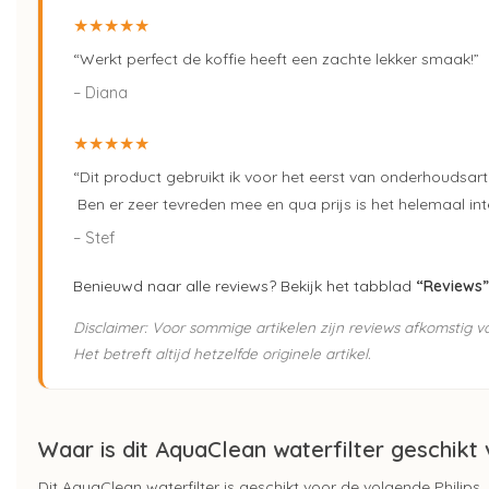
★★★★★
“Werkt perfect de koffie heeft een zachte lekker smaak!”
– Diana
★★★★★
“Dit product gebruikt ik voor het eerst van onderhoudsarti
Ben er zeer tevreden mee en qua prijs is het helemaal int
– Stef
Benieuwd naar alle reviews? Bekijk het tabblad
“Reviews”
Disclaimer: Voor sommige artikelen zijn reviews afkomstig 
Het betreft altijd hetzelfde originele artikel.
Waar is dit AquaClean waterfilter geschikt
Dit AquaClean waterfilter is geschikt voor de volgende Phili