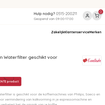
0
Hulp nodig?
0515-200211
Geopend van 09:00-17:00
Zakelijk
Klantenservice
Merken
Waterfilter geschikt voor
)
ENTE product
filter is geschikt voor de koffiemachines van Philips, Saeco en
voor vermindering van kalkvorming in je espressomachine en
 verbetert het de smaak van je koffie.