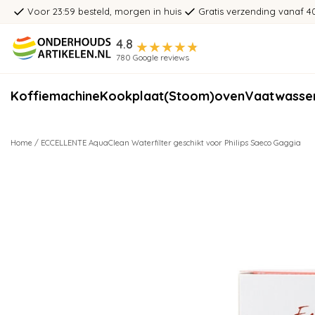
Voor 23:59 besteld, morgen in huis
Gratis verzending vanaf 4
4.8
780 Google reviews
Koffiemachine
Kookplaat
(Stoom)oven
Vaatwasse
Home
/
ECCELLENTE AquaClean Waterfilter geschikt voor Philips Saeco Gaggia