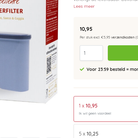
Lees meer
10,95
Per stuk excl. €5,95
verzendkosten
(
Voor 23:59 besteld = morg
1 x
10,95
Ik wil geen voordeel
5 x
10,25