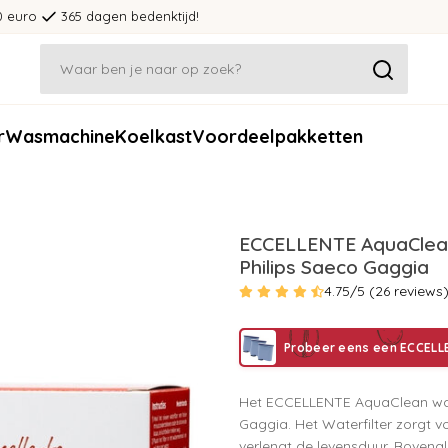
0 euro
365 dagen bedenktijd!
r
Wasmachine
Koelkast
Voordeelpakketten
ECCELLENTE AquaClean 
Philips Saeco Gaggia
4.75/5 (26 reviews
Probeer eens een ECCELL
Het ECCELLENTE AquaClean water
Gaggia. Het Waterfilter zorgt 
verlengt de levensduur. Bovenal