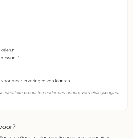
kelen.nl
eressant.”
voor meer ervaringen van klanten.
van identieke producten onder een andere vermeldingspagina.
 voor?
ps, Saeco en Gaggia volautomatische espressomachines: