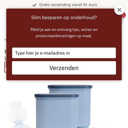
Gratis verzending vanaf 40 euro
0
Slim besparen op onderhoud?
menu
Meld je aan en ontvang tips, acties en
productaanbevelingen op maat.
Home
/
ECCELLENTE onderhoudspakket voor Philips LatteGo
Type
ECCELLENTE onderhoudspakket voor Philips
your
LatteGo
email
Verzenden
Probeer eens een ECCELLENTE product