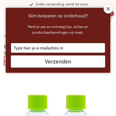
Gratis verzending vanaf 40 euro
0
Slim besparen op onderhoud?
menu
Meld je aan en ontvang tips, acties en
productaanbevelingen op maat.
Home
/
ECCELLENTE Ontkalker voor Philips Saeco - 2 stuks
Type
ECCELLENTE Ontkalker voor Philips Saeco - 2
your
stuks
email
Verzenden
Probeer eens een ECCELLENTE product