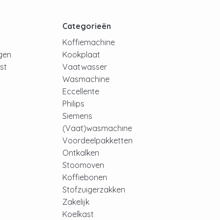
t
Categorieën
Koffiemachine
ngen
Kookplaat
jst
Vaatwasser
Wasmachine
Eccellente
Philips
Siemens
(Vaat)wasmachine
Voordeelpakketten
Ontkalken
Stoomoven
Koffiebonen
Stofzuigerzakken
Zakelijk
Koelkast