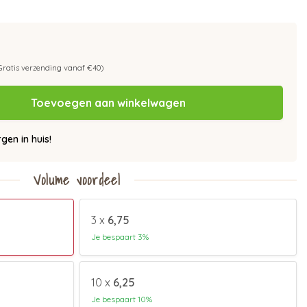
Gratis verzending vanaf €40)
Toevoegen aan winkelwagen
en in huis!
Volume voordeel
3 x
6,75
Je bespaart 3%
10 x
6,25
Je bespaart 10%