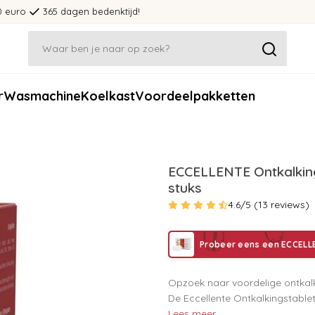
0 euro
365 dagen bedenktijd!
r
Wasmachine
Koelkast
Voordeelpakketten
ECCELLENTE Ontkalking
stuks
4.6/5 (13 reviews)
Probeer eens een ECCELL
Opzoek naar voordelige ontkal
De Eccellente Ontkalkingstablet
Lees meer