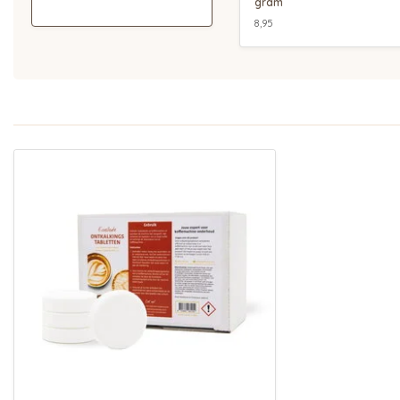
gram
8,95