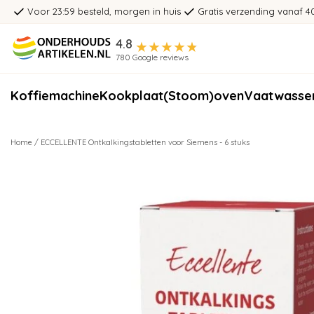
Voor 23:59 besteld, morgen in huis
Gratis verzending vanaf 4
4.8
780 Google reviews
Koffiemachine
Kookplaat
(Stoom)oven
Vaatwasse
Home
/
ECCELLENTE Ontkalkingstabletten voor Siemens - 6 stuks