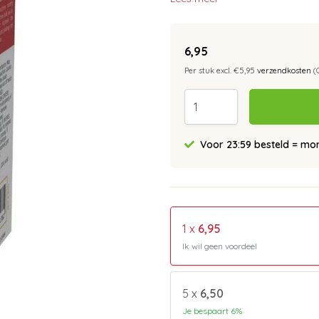
6,95
Per stuk excl. €5,95
verzendkosten
(
Voor 23:59 besteld = morg
1 x
6,95
Ik wil geen voordeel
5 x
6,50
Je bespaart 6%