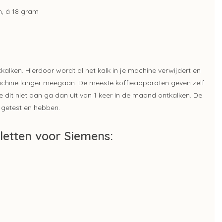
h, á 18 gram
alken. Hierdoor wordt al het kalk in je machine verwijdert en
achine langer meegaan. De meeste koffieapparaten geven zelf
e dit niet aan ga dan uit van 1 keer in de maand ontkalken. De
r getest en hebben.
letten voor Siemens: