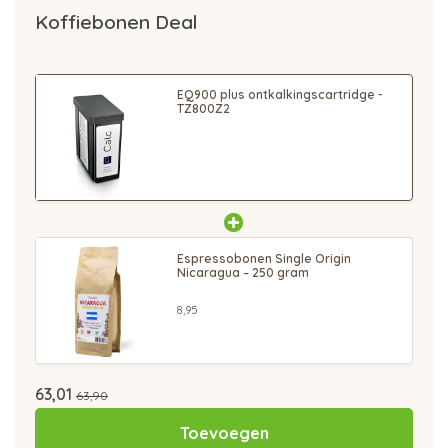
Koffiebonen Deal
EQ900 plus ontkalkingscartridge -
TZ800Z2
Espressobonen Single Origin
Nicaragua – 250 gram
8,95
63,01
63,90
Toevoegen