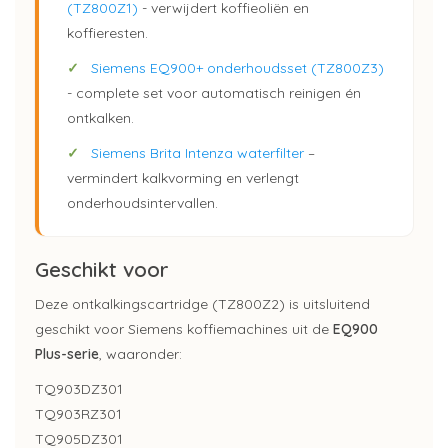
(TZ800Z1)
- verwijdert koffieoliën en
koffieresten.
✓
Siemens EQ900+ onderhoudsset (TZ800Z3)
- complete set voor automatisch reinigen én
ontkalken.
✓
Siemens Brita Intenza waterfilter
–
vermindert kalkvorming en verlengt
onderhoudsintervallen.
Geschikt voor
Deze ontkalkingscartridge (TZ800Z2) is uitsluitend
geschikt voor Siemens koffiemachines uit de
EQ900
Plus-serie
, waaronder:
TQ903DZ301
TQ903RZ301
TQ905DZ301