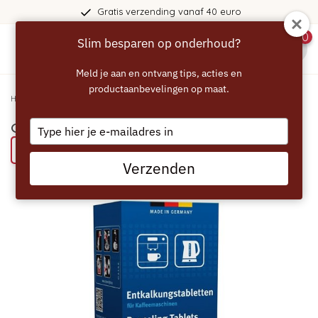
Gratis verzending vanaf 40 euro
0
Slim besparen op onderhoud?
menu
Meld je aan en ontvang tips, acties en
productaanbevelingen op maat.
Home
/
GAGGENAU Ontkalkingstabletten - 6 stuks
Type
GAGGENAU Ontkalkingstabletten - 6 stuks
your
Bespaar 21% met het ECCELLENTE alternatief
email
Verzenden