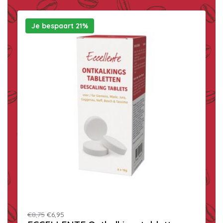
Je bespaart 21%
€8,75
€6,95