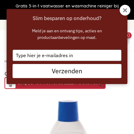
Gratis 3-in-1 vaatwasser en wasmachine reiniger bij
bestellingen boven €50
Slim besparen op onderhoud?
Gratis verzending vanaf 40 euro
Meld je aan en ontvang tips, acties en
0
productaanbevelingen op maat.
menu
Type
your
Home
/
GAGGENAU Vloeibare Ontkalker - 500ml
email
Verzenden
GAGGENAU Vloeibare Ontkalker - 500ml
Bespaar 15% met het ECCELLENTE alternatief