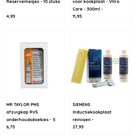
Reservemesjes - 10 stuks
voor kookplaat - Vitro
Care - 300ml -
4,95
11,95
9029865244
MR TAYLOR PMS
SIEMENS
afzuigkap RVS
Inductiekookplaat
onderhoudsdoekjes - 5
reinigen -
6,75
27,95
stuks
kookplaatreiniger set
[500 ml]