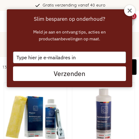
Gratis verzending vanaf 40 euro
0
Slim besparen op onderhoud?
menu
Meld je aan en ontvang tips, acties en
Home
/
Kookplaat
productaanbevelingen op maat.
/
Inductie
Inductie kookplaat schoonmaken
Type
your
Filters
13 artikelen
email
Verzenden