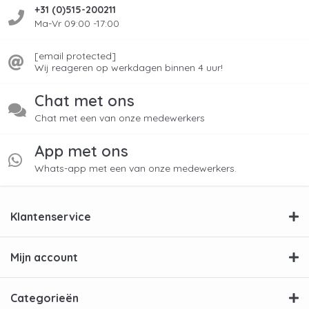
hardnekkige vlekken en een microglasvezel
+31 (0)515-200211
doek.
Ma-Vr 09:00 -17:00
2)
SIEMENS Keramische en Inductie Kookplaat
[email protected]
Reiniger
– polijst de glasplaat en laat een
Wij reageren op werkdagen binnen 4 uur!
beschermende laag achter tegen nieuwe
vervuiling.
Chat met ons
3)
AEG Reinigingscrème voor kookplaat - Vitro
Chat met een van onze medewerkers
Care
– Kookplaatreiniger van Electrolux & AEG.
App met ons
Universeel te gebruiken. Reinigingscrème voor
kookplaten, maakt schoon, polijst en beschermt
Whats-app met een van onze medewerkers.
inductie kookplaten.
Instructies: zo maak je je
Klantenservice
inductieplaat veilig schoon
Mijn account
Inductiekookplaat reinigen in 4 stappen:
Gebruik bijvoorbeeld de
Siemens inductie
Categorieën