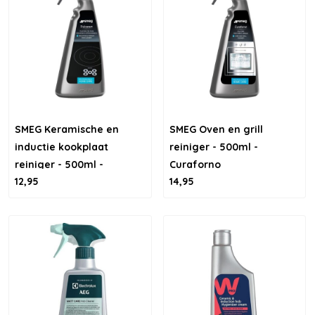
SMEG Keramische en
SMEG Oven en grill
inductie kookplaat
reiniger - 500ml -
reiniger - 500ml -
Curaforno
12,95
14,95
Puliceram