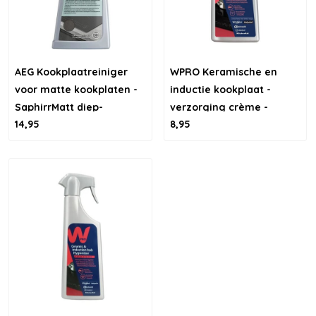
AEG Kookplaatreiniger
WPRO Keramische en
voor matte kookplaten -
inductie kookplaat -
SaphirrMatt diep-
verzorging crème -
14,95
8,95
reinigende formule
250ml