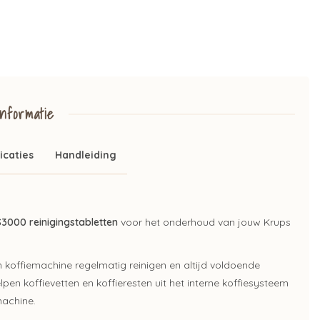
nformatie
icaties
Handleiding
S3000 reinigingstabletten
voor het onderhoud van jouw Krups
n koffiemachine regelmatig reinigen en altijd voldoende
pen koffievetten en koffieresten uit het interne koffiesysteem
machine.