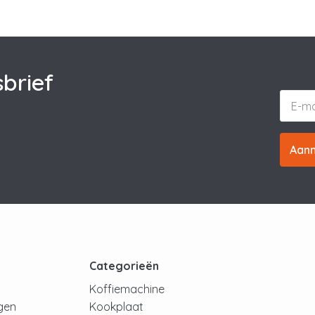
brief
Aan
t
Categorieën
Koffiemachine
ngen
Kookplaat