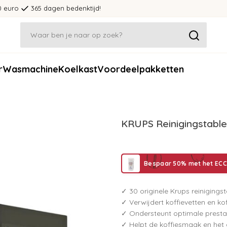
0 euro
365 dagen bedenktijd!
r
Wasmachine
Koelkast
Voordeelpakketten
KRUPS Reinigingstable
Bespaar 50% met het ECCE
✓ 30 originele Krups reiniging
✓ Verwijdert koffievetten en ko
✓ Ondersteunt optimale presta
✓ Helpt de koffiesmaak en he