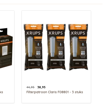
44,95
38,95
ks
Filterpatroon Claris F08801 - 3 stuks