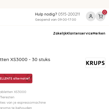
0
Hulp nodig?
0515-200211
Geopend van 09:00-17:00
Zakelijk
Klantenservice
Merken
tten XS3000 - 30 stuks
LLENTE alternatief
stabletten XS3000
ffieresten
ties van je espressomachine
t aroma te behouden