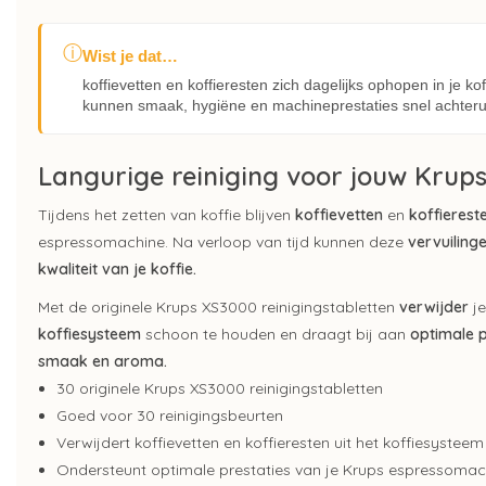
ⓘ
Wist je dat…
koffievetten en koffieresten zich dagelijks ophopen in je k
kunnen smaak, hygiëne en machineprestaties snel achteru
Langurige reiniging voor jouw Krup
Tijdens het zetten van koffie blijven
koffievetten
en
koffierest
espressomachine. Na verloop van tijd kunnen deze
vervuiling
kwaliteit van je koffie.
Met de originele Krups XS3000 reinigingstabletten
verwijder
je
koffiesysteem
schoon te houden en draagt bij aan
optimale p
smaak en aroma.
30 originele Krups XS3000 reinigingstabletten
Goed voor 30 reinigingsbeurten
Verwijdert koffievetten en koffieresten uit het koffiesysteem
Ondersteunt optimale prestaties van je Krups espressomac