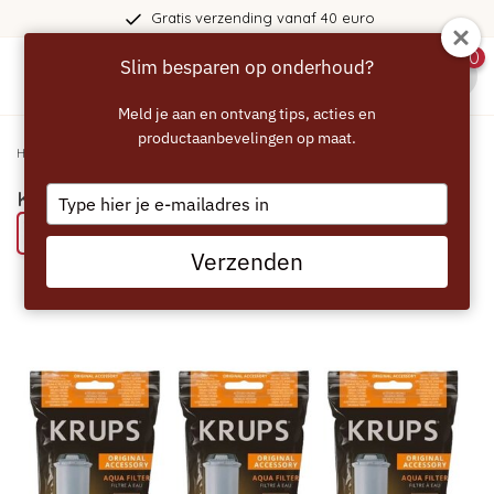
Gratis verzending vanaf 40 euro
0
Slim besparen op onderhoud?
menu
Meld je aan en ontvang tips, acties en
productaanbevelingen op maat.
Home
/
KRUPS Filterpatroon Claris F08801 - 3 stuks
Type
KRUPS Filterpatroon Claris F08801 - 3 stuks
your
Bespaar 26% met het ECCELLENTE alternatief
email
Verzenden