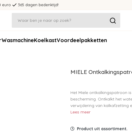
0 euro
365 dagen bedenktijd!
r
Wasmachine
Koelkast
Voordeelpakketten
MIELE Ontkalkingspatr
Het Miele ontkalkingspatroon is
bescherming. Ontkalkt het wate
verwijdering van kalkafzetting
Lees meer
Product uit assortiment.