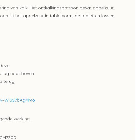
ring van kalk. Het ontkalkingspatroon bevat appelzuur.
roon zit het appelzuur in tabletvorm, de tabletten lossen
deze.
nslag naar boven.
p terug.
h?v=Wl3S7bAgMMo
igende werking.
 CM7300.