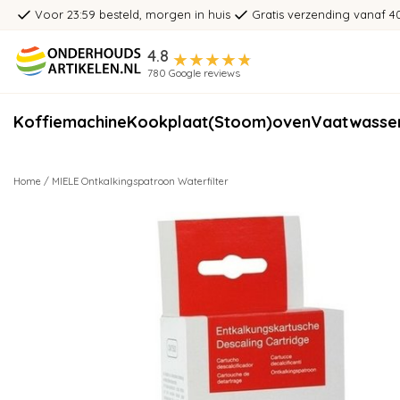
Voor 23:59 besteld, morgen in huis
Gratis verzending vanaf 4
4.8
780 Google reviews
Koffiemachine
Kookplaat
(Stoom)oven
Vaatwasse
Home
/
MIELE Ontkalkingspatroon Waterfilter