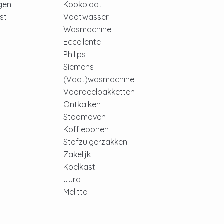
ngen
Kookplaat
jst
Vaatwasser
Wasmachine
Eccellente
Philips
Siemens
(Vaat)wasmachine
Voordeelpakketten
Ontkalken
Stoomoven
Koffiebonen
Stofzuigerzakken
Zakelijk
Koelkast
Jura
Melitta