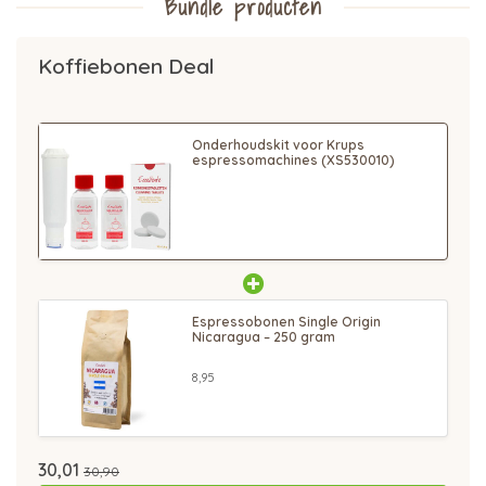
Bundle producten
Koffiebonen Deal
Onderhoudskit voor Krups
espressomachines (XS530010)
Espressobonen Single Origin
Nicaragua – 250 gram
8,95
30,01
30,90