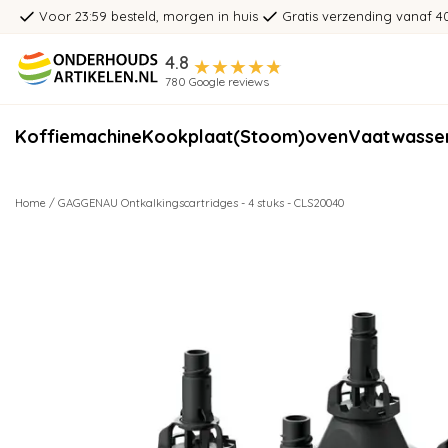
Voor 23:59 besteld, morgen in huis
Gratis verzending vanaf 4
4.8
780 Google reviews
Koffiemachine
Kookplaat
(Stoom)oven
Vaatwasse
Home
/
GAGGENAU Ontkalkingscartridges - 4 stuks - CLS20040