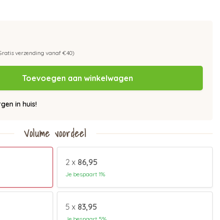
Gratis verzending vanaf €40)
Toevoegen aan winkelwagen
en in huis!
Volume voordeel
2 x
86,95
Je bespaart 1%
5 x
83,95
Je bespaart 5%