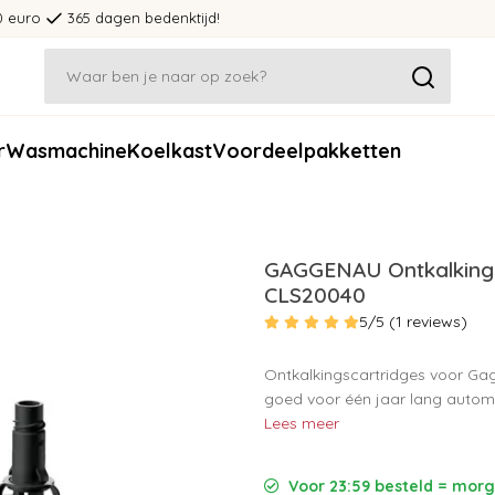
0 euro
365 dagen bedenktijd!
r
Wasmachine
Koelkast
Voordeelpakketten
GAGGENAU Ontkalkingsc
CLS20040
5/5 (1 reviews)
Ontkalkingscartridges voor Ga
goed voor één jaar lang automa
Lees meer
Voor 23:59 besteld = morge