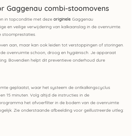
oor Gaggenau combi-stoomovens
 in topconditie met deze
originele
Gaggenau
ge en veilige verwijdering van kalkaanslag in de ovenruimte.
e stoomprestaties.
oven
aan, maar kan ook leiden tot verstoppingen of storingen.
ft de ovenruimte schoon, droog en hygiënisch. Je apparaat
king. Bovendien helpt dit preventieve onderhoud dure
imte geplaatst, waar het systeem de ontkalkingscyclus
 15 minuten. Volg altijd de instructies in de
et programma het afvoerfilter in de bodem van de ovenruimte
ogelijk. Zie onderstaande afbeelding voor geïllustreerde uitleg: