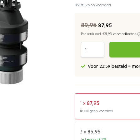
89 stuks op voorraad
89,95
87,95
Per stuk excl. €5,95
verzendkosten
(
Voor 23:59 besteld = morg
1 x
87,95
Ik wil geen voordeel
3 x
85,95
Je bespaart 2%