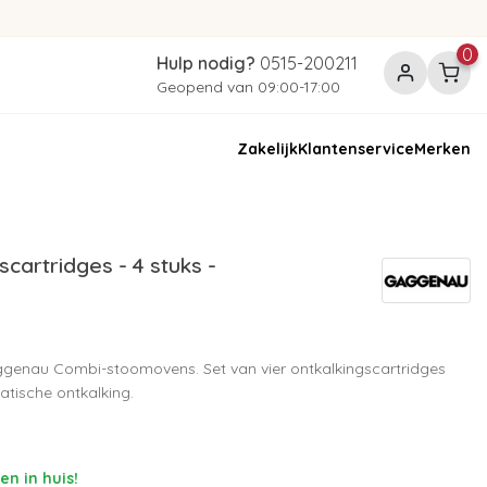
0
Hulp nodig?
0515-200211
Geopend van 09:00-17:00
Zakelijk
Klantenservice
Merken
artridges - 4 stuks -
ggenau Combi-stoomovens. Set van vier ontkalkingscartridges
tische ontkalking.
n in huis!