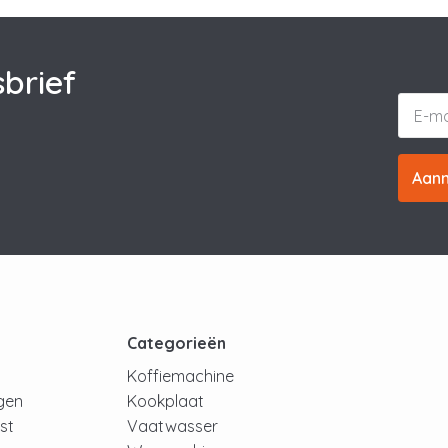
brief
Aan
t
Categorieën
Koffiemachine
ngen
Kookplaat
jst
Vaatwasser