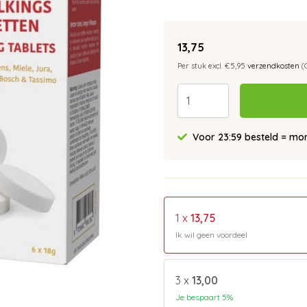
13,75
Per stuk excl. €5,95
verzendkosten
(
Voor 23:59 besteld = morg
1 x
13,75
Ik wil geen voordeel
3 x
13,00
Je bespaart 5%