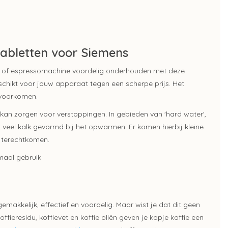
tabletten voor Siemens
e of espressomachine voordelig onderhouden met deze
eschikt voor jouw apparaat tegen een scherpe prijs. Het
 voorkomen.
kan zorgen voor verstoppingen. In gebieden van 'hard water',
veel kalk gevormd bij het opwarmen. Er komen hierbij kleine
ie terechtkomen.
maal gebruik.
emakkelijk, effectief en voordelig. Maar wist je dat dit geen
fieresidu, koffievet en koffie oliën geven je kopje koffie een