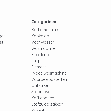
t
Categorieën
Koffiemachine
ngen
Kookplaat
jst
Vaatwasser
Wasmachine
Eccellente
Philips
Siemens
(Vaat)wasmachine
Voordeelpakketten
Ontkalken
Stoomoven
Koffiebonen
Stofzuigerzakken
Zakelijk