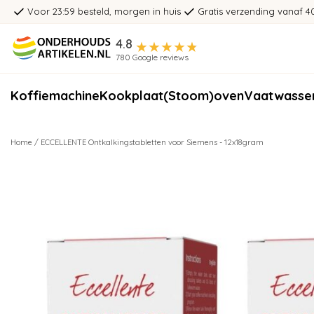
Voor 23:59 besteld, morgen in huis
Gratis verzending vanaf 4
4.8
780 Google reviews
Koffiemachine
Kookplaat
(Stoom)oven
Vaatwasse
Home
/
ECCELLENTE Ontkalkingstabletten voor Siemens - 12x18gram