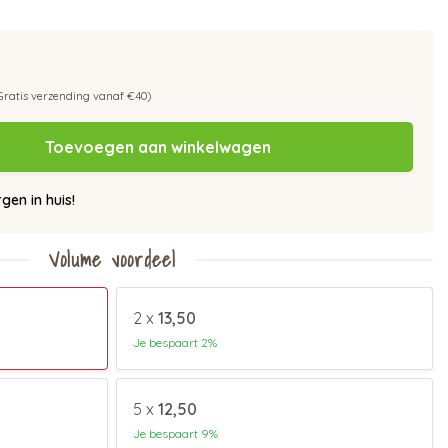
Gratis verzending vanaf €40)
Toevoegen aan winkelwagen
en in huis!
Volume voordeel
2 x
13,50
Je bespaart 2%
5 x
12,50
Je bespaart 9%