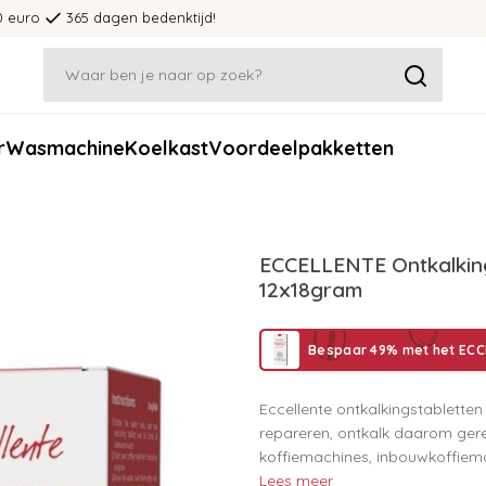
0 euro
365 dagen bedenktijd!
r
Wasmachine
Koelkast
Voordeelpakketten
ECCELLENTE Ontkalking
12x18gram
Bespaar 49% met het ECCE
Eccellente ontkalkingstablette
repareren, ontkalk daarom ger
koffiemachines, inbouwkoffiem
Lees meer