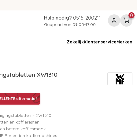
0
Hulp nodig?
0515-200211
Geopend van 09:00-17:00
Zakelijk
Klantenservice
Merken
ingstabletten XW1310
LLENTE alternatief
nigingstabletten – XW1310
tten en koffieresten
 en betere koffiesmaak
F Perfection koffiemachines