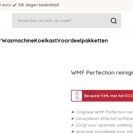
0 euro
365 dagen bedenktijd!
r
Wasmachine
Koelkast
Voordeelpakketten
WMF Perfection reinig
Bespaar 54% met het ECCE
★ Originele WMF Perfection rei
➤ Verwijderen effectief koffieve
✔ Zorgt voor optimale werking
★ Speciaal ontwikkeld voor WM