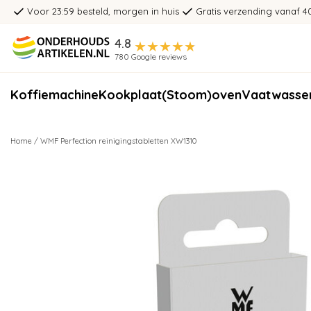
Voor 23:59 besteld, morgen in huis
Gratis verzending vanaf 4
4.8
780 Google reviews
Koffiemachine
Kookplaat
(Stoom)oven
Vaatwasse
Home
/
WMF Perfection reinigingstabletten XW1310