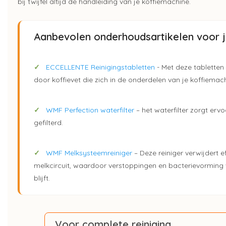
bij twijfel altijd de handleiding van je koffiemachine.
Aanbevolen onderhoudsartikelen voor 
✓
ECCELLENTE Reinigingstabletten
- Met deze tabletten 
door koffievet die zich in de onderdelen van je koffiemac
✓
WMF Perfection waterfilter
– het waterfilter zorgt ervo
gefilterd.
✓
WMF Melksysteemreiniger
– Deze reiniger verwijdert ef
melkcircuit, waardoor verstoppingen en bacterievormin
blijft.
Voor complete reiniging