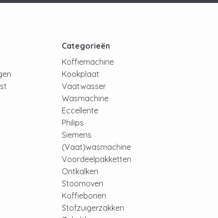
t
Categorieën
Koffiemachine
ngen
Kookplaat
jst
Vaatwasser
Wasmachine
Eccellente
Philips
Siemens
(Vaat)wasmachine
Voordeelpakketten
Ontkalken
Stoomoven
Koffiebonen
Stofzuigerzakken