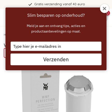
Gratis verzending vanaf 40 euro
0
Slim besparen op onderhoud?
menu
Meld je aan en ontvang tips, acties en
productaanbevelingen op maat.
Home
/
WMF Perfection waterfilter XW1330
Type
WMF Perfection waterfilter XW1330
your
Bespaar 50% met het ECCELLENTE alternatief
email
Verzenden