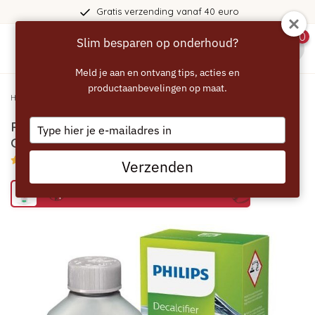
Gratis verzending vanaf 40 euro
0
Slim besparen op onderhoud?
menu
Meld je aan en ontvang tips, acties en
productaanbevelingen op maat.
Home
/
PHILIPS SAECO Vloeibare Ontkalker- CA6700/10 - 250ml
Type
PHILIPS SAECO Vloeibare Ontkalker-
your
CA6700/10 - 250ml
email
4.5/5 (2 reviews)
Verzenden
Bespaar 59% met het ECCELLENTE alternatief