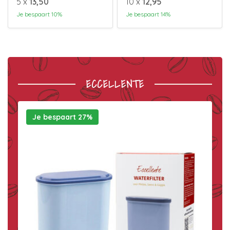
5 x
13,50
10 x
12,95
Je bespaart 10%
Je bespaart 14%
ECCELLENTE
Je bespaart 27%