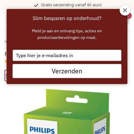
Gratis verzending vanaf 40 euro
0
Slim besparen op onderhoud?
menu
Meld je aan en ontvang tips, acties en
productaanbevelingen op maat.
Home
/
PHILIPS AquaClean Waterfilter CA6903/10
Type
PHILIPS AquaClean Waterfilter CA6903/10
your
4.35/5 (3 reviews)
email
Verzenden
Bespaar 27% met het ECCELLENTE alternatief