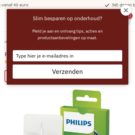
365 dagen bedenktijd!
0
Slim besparen op onderhoud?
menu
Meld je aan en ontvang tips, acties en
productaanbevelingen op maat.
Home
/
PHILIPS Reinigingstabletten CA6704/10
Type
PHILIPS Reinigingstabletten CA6704/10
your
4.45/5 (7 reviews)
email
Verzenden
Probeer eens een ECCELLENTE product