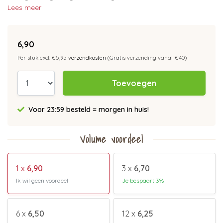
Lees meer
6,90
Per stuk excl. €5,95
verzendkosten
(Gratis verzending vanaf €40)
Toevoegen
Voor 23:59 besteld = morgen in huis!
Volume voordeel
1 x
6,90
3 x
6,70
Ik wil geen voordeel
Je bespaart 3%
6 x
6,50
12 x
6,25