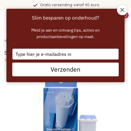
Gratis verzending vanaf 40 euro
0
Slim besparen op onderhoud?
menu
Meld je aan en ontvang tips, acties en
productaanbevelingen op maat.
Home
/
SIEMENS Claris Waterfilter
Type
SIEMENS Claris Waterfilter
your
4/5 (1 reviews)
email
Verzenden