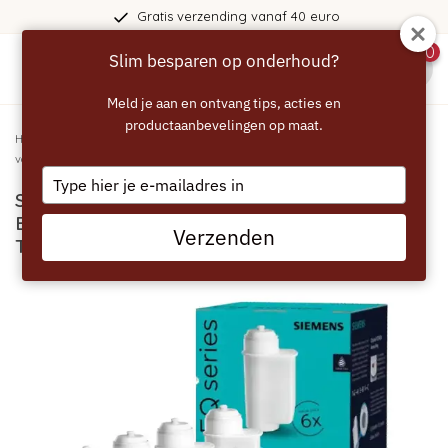
Gratis verzending vanaf 40 euro
0
Slim besparen op onderhoud?
menu
Meld je aan en ontvang tips, acties en
productaanbevelingen op maat.
Home
/
SIEMENS EQ Series waterfilter - 12 stuks - Brita Intenza 2x6
voordeelverpakking - TZ70063A
Type
SIEMENS EQ Series waterfilter - 12 stuks -
your
email
Brita Intenza 2x6 voordeelverpakking -
Verzenden
TZ70063A