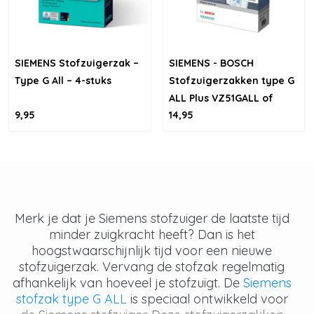
SIEMENS Stofzuigerzak –
SIEMENS - BOSCH
Type G All – 4-stuks
Stofzuigerzakken type G
ALL Plus VZ51GALL of
9,95
14,95
BBZ51FGALL
Merk je dat je Siemens stofzuiger de laatste tijd
minder zuigkracht heeft? Dan is het
hoogstwaarschijnlijk tijd voor een nieuwe
stofzuigerzak. Vervang de stofzak regelmatig
afhankelijk van hoeveel je stofzuigt. De
Siemens
stofzak type G ALL
is speciaal ontwikkeld voor