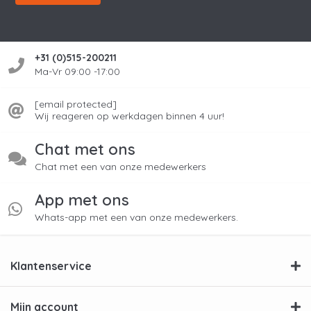
Heeft je hulp nodig? Onze experts
helpen je graag!
+31 (0)515-200211
Wij zijn experts op het gebied van onderhoud
Ma-Vr 09:00 -17:00
voor je Siemens stofzuiger. We helpen je graag
met het onderhouden van je stofzuiger zodat
[email protected]
deze zo lang mogelijk meegaan en sterk
Wij reageren op werkdagen binnen 4 uur!
blijven! Bij goed onderhoud is de kans op
storingen veel kleiner. Neem gerust contact op
Chat met ons
met ons via de volgende methodes:
Chat met een van onze medewerkers
Email
Telefoon: +31(0) 5858 12045
App met ons
Of chat met ons door op het tekstballontje
Whats-app met een van onze medewerkers.
recht onderin te klikken!
Klantenservice
Mijn account