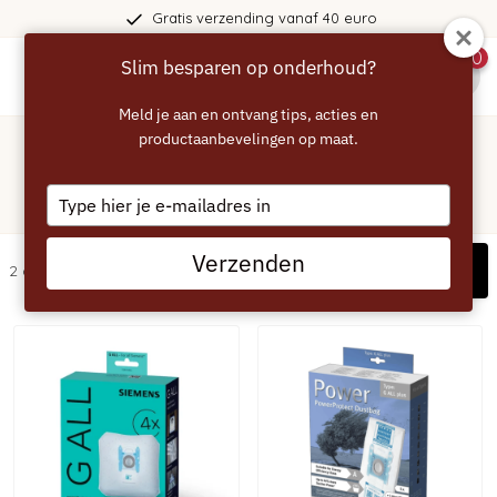
Gratis verzending vanaf 40 euro
0
Slim besparen op onderhoud?
menu
Meld je aan en ontvang tips, acties en
Home
/
Siemens
productaanbevelingen op maat.
/
Stofzuiger
Siemens stofzuigerzakken voor
Type
een voordelige prijs
your
email
Verzenden
Filters
2 artikelen