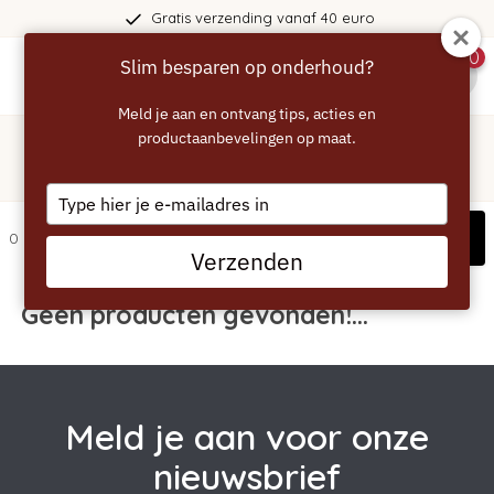
Gratis verzending vanaf 40 euro
0
Slim besparen op onderhoud?
menu
Meld je aan en ontvang tips, acties en
Home
/
Tags
/
productaanbevelingen op maat.
black
Producten getagd met black
Type
your
Filters
0 artikelen
email
Verzenden
Geen producten gevonden!...
Meld je aan voor onze
nieuwsbrief