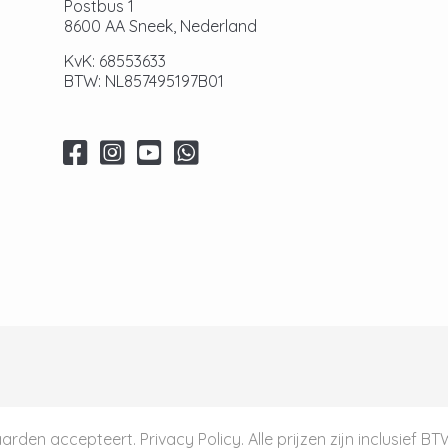
Postbus 1
8600 AA Sneek, Nederland
KvK: 68553633
BTW: NL857495197B01
aarden
accepteert.
Privacy Policy
. Alle prijzen zijn inclusief B