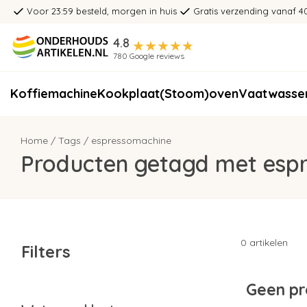
Voor 23:59 besteld, morgen in huis
Gratis verzending vanaf 4
4.8
780 Google reviews
Koffiemachine
Kookplaat
(Stoom)oven
Vaatwasse
Home
/
Tags
/
espressomachine
Producten getagd met esp
0 artikelen
Filters
Geen pr