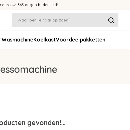
0 euro
365 dagen bedenktijd!
r
Wasmachine
Koelkast
Voordeelpakketten
ressomachine
oducten gevonden!...