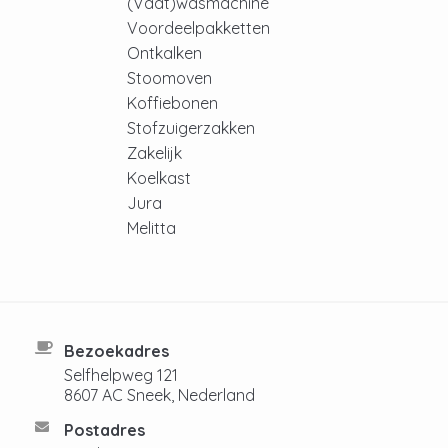
(Vaat)wasmachine
Voordeelpakketten
Ontkalken
Stoomoven
Koffiebonen
Stofzuigerzakken
Zakelijk
Koelkast
Jura
Melitta
Bezoekadres
Selfhelpweg 121
8607 AC Sneek, Nederland
Postadres