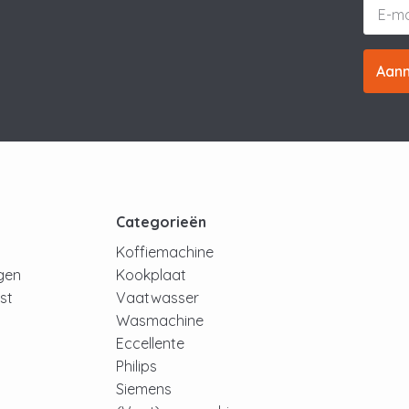
Aan
t
Categorieën
Koffiemachine
ngen
Kookplaat
jst
Vaatwasser
Wasmachine
Eccellente
Philips
Siemens