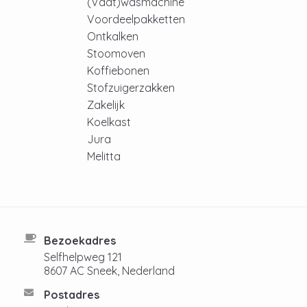
(Vaat)wasmachine
Voordeelpakketten
Ontkalken
Stoomoven
Koffiebonen
Stofzuigerzakken
Zakelijk
Koelkast
Jura
Melitta
Bezoekadres
Selfhelpweg 121
8607 AC Sneek, Nederland
Postadres