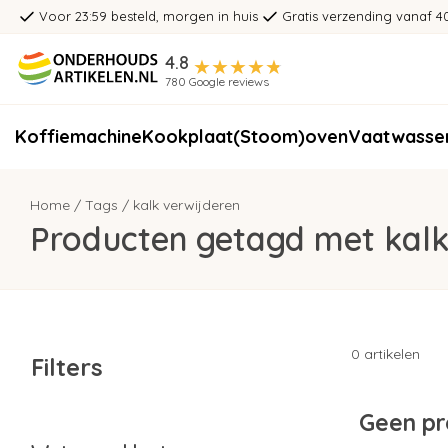
Voor 23:59 besteld, morgen in huis
Gratis verzending vanaf 4
4.8
780 Google reviews
Koffiemachine
Kookplaat
(Stoom)oven
Vaatwasse
Home
/
Tags
/
kalk verwijderen
Producten getagd met kalk
0 artikelen
Filters
Geen pr