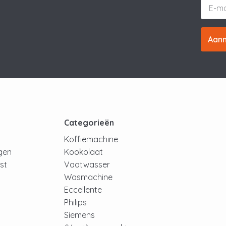
Aan
t
Categorieën
Koffiemachine
ngen
Kookplaat
jst
Vaatwasser
Wasmachine
Eccellente
Philips
Siemens