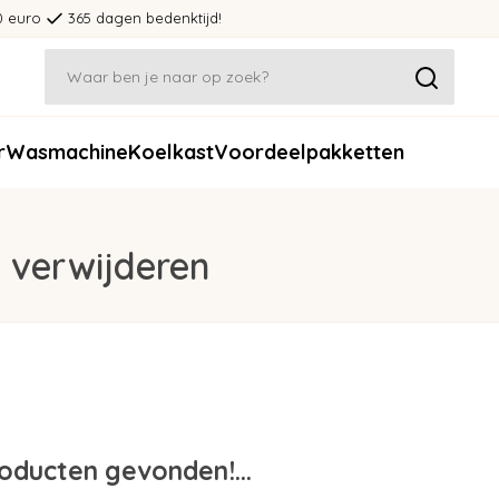
0 euro
365 dagen bedenktijd!
r
Wasmachine
Koelkast
Voordeelpakketten
 verwijderen
oducten gevonden!...