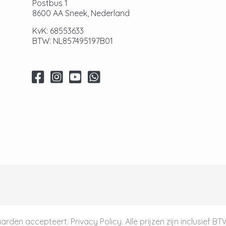
Postbus 1
8600 AA Sneek, Nederland
KvK: 68553633
BTW: NL857495197B01
aarden
accepteert.
Privacy Policy
. Alle prijzen zijn inclusief B