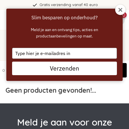
Gratis verzending vanaf 40 euro
0
Slim besparen op onderhoud?
menu
Meld je aan en ontvang tips, acties en
Home
/
Tags
/
productaanbevelingen op maat.
koffiemachine
Producten getagd met
Type
koffiemachine
your
email
Verzenden
Filters
0 artikelen
Geen producten gevonden!...
Meld je aan voor onze