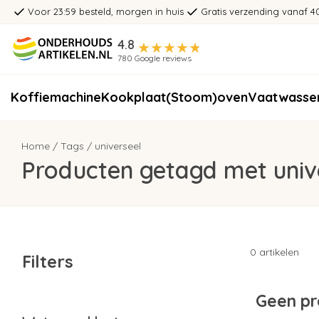
Voor 23:59 besteld, morgen in huis
Gratis verzending vanaf 4
4.8
780 Google reviews
Koffiemachine
Kookplaat
(Stoom)oven
Vaatwasse
Home
/
Tags
/
universeel
Producten getagd met univ
0 artikelen
Filters
Geen pr