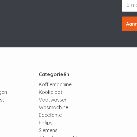
Aan
t
Categorieën
Koffiemachine
ngen
Kookplaat
jst
Vaatwasser
Wasmachine
Eccellente
Philips
Siemens