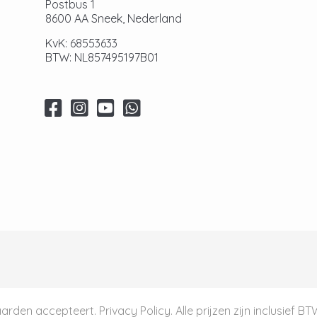
Postbus 1
8600 AA Sneek, Nederland
KvK: 68553633
BTW: NL857495197B01
aarden
accepteert.
Privacy Policy
. Alle prijzen zijn inclusief B