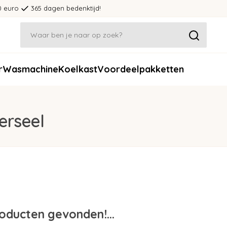
0 euro
365 dagen bedenktijd!
r
Wasmachine
Koelkast
Voordeelpakketten
erseel
oducten gevonden!...