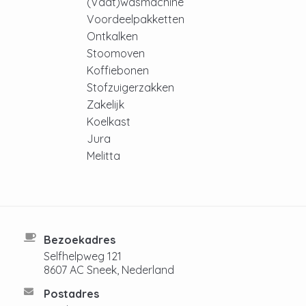
(Vaat)wasmachine
Voordeelpakketten
Ontkalken
Stoomoven
Koffiebonen
Stofzuigerzakken
Zakelijk
Koelkast
Jura
Melitta
Bezoekadres
Selfhelpweg 121
8607 AC Sneek, Nederland
Postadres