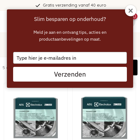
Gratis verzending vanaf 40 euro
0
Slim besparen op onderhoud?
menu
Meld je aan en ontvang tips, acties en
Home
/
Vaatwasser
productaanbevelingen op maat.
/
AEG
/
Ontkalken
AEG vaatwasser ontkalken
Type
your
Filters
5 artikelen
email
Verzenden