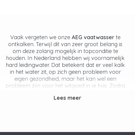
Vaak vergeten we onze
AEG vaatwasser
te
ontkalken. Terwijl dit van zeer groot belang is
om deze zolang mogelijk in topconditie te
houden. In Nederland hebben wij voornamelijk
hard leidingwater. Dat betekent dat er veel kalk
in het water zit, op zich geen probleem voor
eigen gezondheid, maar het kan wel een
probleem zijn voor het witgoed in je huis. Zodra
hard leidingwater verwarmt of verdampt wordt
Lees meer
laten deze kalkdeeltjes los ontstaat er
kalkaanslag. Dat komt doordat er calcium- en
magnesiumionen in het water zitten.
Ervaar de voordelen van je