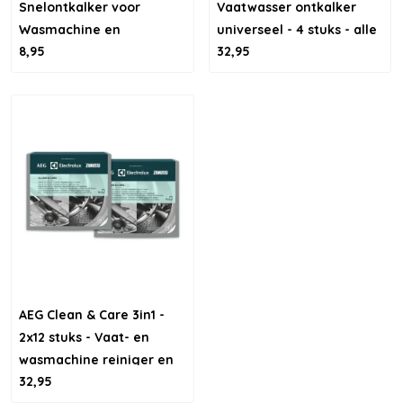
Snelontkalker voor
Vaatwasser ontkalker
Wasmachine en
universeel - 4 stuks - alle
8,95
32,95
Vaatwasser
soorten vaatwassers
AEG Clean & Care 3in1 -
2x12 stuks - Vaat- en
wasmachine reiniger en
32,95
ontkalker