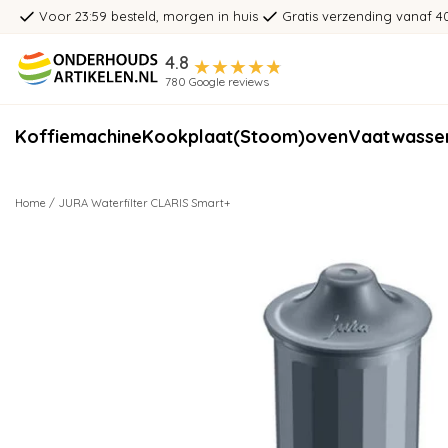
Voor 23:59 besteld, morgen in huis
Gratis verzending vanaf 4
4.8
780 Google reviews
Koffiemachine
Kookplaat
(Stoom)oven
Vaatwasse
Home
/
JURA Waterfilter CLARIS Smart+