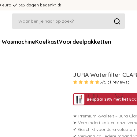
0 euro
365 dagen bedenktijd!
r
Wasmachine
Koelkast
Voordeelpakketten
JURA Waterfilter CLAR
5/5 (1 reviews)
Bespaar 28% met het ECCE
★ Premium kwaliteit – Jura Clari
➤ Vermindert kalk en onzuiverhe
✔ Geschikt voor Jura volautom
✔ Vervang ca. iedere maand vo