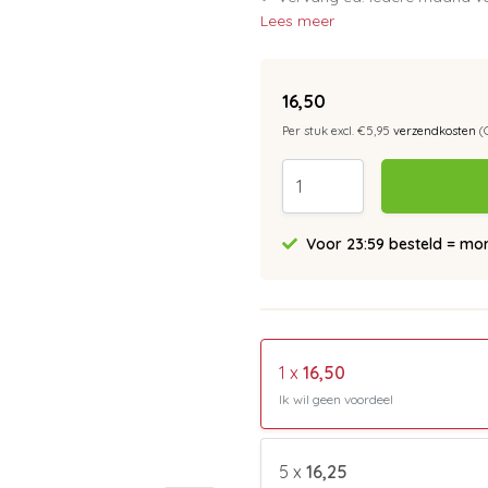
Lees meer
16,50
Per stuk excl. €5,95
verzendkosten
(
Voor 23:59 besteld = morg
1 x
16,50
Ik wil geen voordeel
5 x
16,25