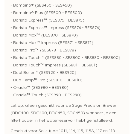
- Bambino® (SES450 - SES450)
- Bambino® Plus (SES500 - BES500)
- Barista Express™ (SES875 - BES875)
- Barista Express™ Impress (SES876 - BES876)
- Barista Max™ (BES870 - SES870)
- Barista Max™ Impress (BES871 - SES871)
- Barista Pro™ (SES878 - BES878)
- Barista Touch™ (SES880 - SES800 - BES880 - BES800)
- Barista Touch™ Impress (SES881 - BES881)
- Dual Boiler™ (SES920 - BES920)
- Duo-Temp™ Pro (SES810 - BES810)
- Oracle™ (SES980 - BES980)
- Oracle™ Touch (SES990 - BES990)
Let op: alleen geschikt voor de Sage Precision Brewer
(BDC400, SDC400, BDC450, SDC450) wanneer je een
filterhouder in het waterreservoir hebt geïnstalleerd.
Geschikt voor Solis type 1011, 114, 115, 115A, 117 en 118.