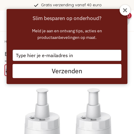
Gratis verzending vanaf 40 euro
0
Slim besparen op onderhoud?
menu
Meld je aan en ontvang tips, acties en
productaanbevelingen op maat.
Home
/
ECCELLENTE Waterfilters voor SAGE BES008 - 2 stuks
Type
ECCELLENTE Waterfilters voor SAGE BES008
your
- 2 stuks
email
Verzenden
Probeer eens een ECCELLENTE product