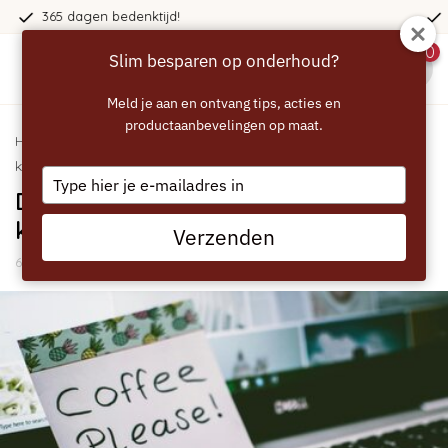
n bedenktijd!
Voor 23:59 bes
0
Slim besparen op onderhoud?
menu
Meld je aan en ontvang tips, acties en
productaanbevelingen op maat.
Home
/
Blogs
/
Algemeen
/ De gevaren van onvoldoende
koffiemachine onderhoud
Type
De gevaren van onvoldoende
your
email
koffiemachine onderhoud
Verzenden
6 September 2024