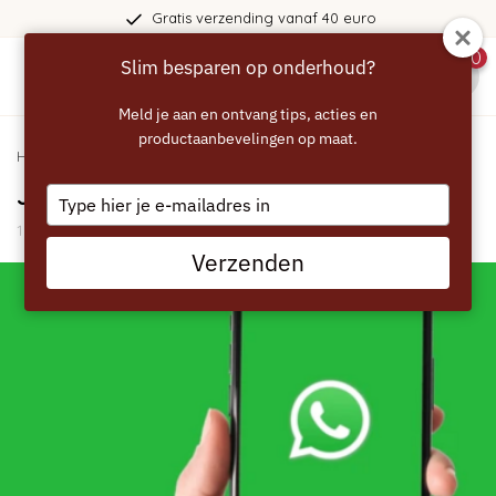
Gratis verzending vanaf 40 euro
0
Slim besparen op onderhoud?
menu
Meld je aan en ontvang tips, acties en
productaanbevelingen op maat.
Home
/
Blogs
/
Algemeen
/ Je kunt ons ook Whatsappen!
Je kunt ons ook Whatsappen!
Type
your
10 Maart 2026
email
Verzenden