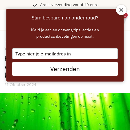
Gratis verzending vanaf 40 euro
0
Slim besparen op onderhoud?
menu
Meld je aan en ontvang tips, acties en
productaanbevelingen op maat.
Home
/
Blogs
/
Algemeen
/ Help! Algengroei in het
waterreservoir van je koffiemachine
Type
Help! Algengroei in het
your
email
waterreservoir van je
Verzenden
koffiemachine
31 Oktober 2024