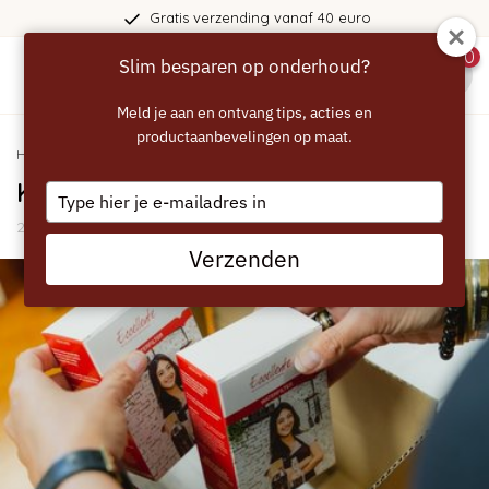
Gratis verzending vanaf 40 euro
0
Slim besparen op onderhoud?
menu
Meld je aan en ontvang tips, acties en
productaanbevelingen op maat.
Home
/
Blogs
/
Algemeen
/ Kies jij voor een huismerk?
Kies jij voor een huismerk?
Type
your
23 Januari 2023
email
Verzenden