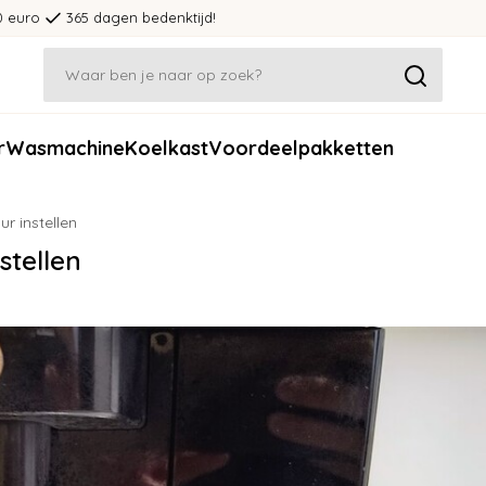
0 euro
365 dagen bedenktijd!
r
Wasmachine
Koelkast
Voordeelpakketten
r instellen
stellen