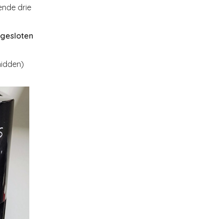
ende drie
gesloten
midden)