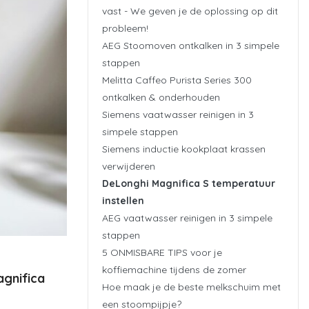
vast - We geven je de oplossing op dit
probleem!
AEG Stoomoven ontkalken in 3 simpele
stappen
Melitta Caffeo Purista Series 300
ontkalken & onderhouden
Siemens vaatwasser reinigen in 3
simpele stappen
Siemens inductie kookplaat krassen
verwijderen
DeLonghi Magnifica S temperatuur
instellen
AEG vaatwasser reinigen in 3 simpele
stappen
5 ONMISBARE TIPS voor je
koffiemachine tijdens de zomer
agnifica
Hoe maak je de beste melkschuim met
een stoompijpje?