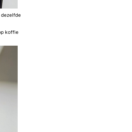
p
dezelfde
p koffie