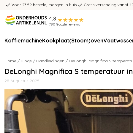
Voor 23:59 besteld, morgen in huis
Gratis verzending vanaf 4
4.8
780 Google reviews
Koffiemachine
Kookplaat
(Stoom)oven
Vaatwasse
Home
/
Blogs
/
Handleidingen
/ DeLonghi Magnifica S temperatuu
DeLonghi Magnifica S temperatuur in
28 Augustus 2025