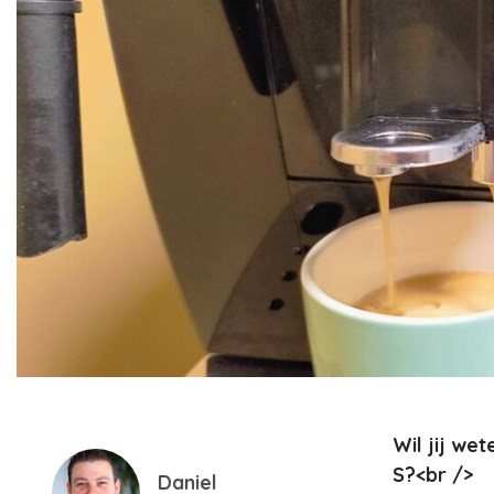
Wil jij we
S?<br />
Daniel