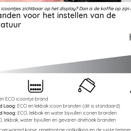
er icoontjes zichtbaar op het display? Dan is de koffie op zijn 
anden voor het instellen van de
atuur
een ECO icoontje brand
d Laag:
ECO en lekbak icoon branden (dit is standaard)
d hoog:
ECO, lekbak en water bijvullen iconen branden
, lekbak, water bijvullen en gevaren driehoek branden
rverwarmd kopje, regelmatige ontkalking en de juiste tempe