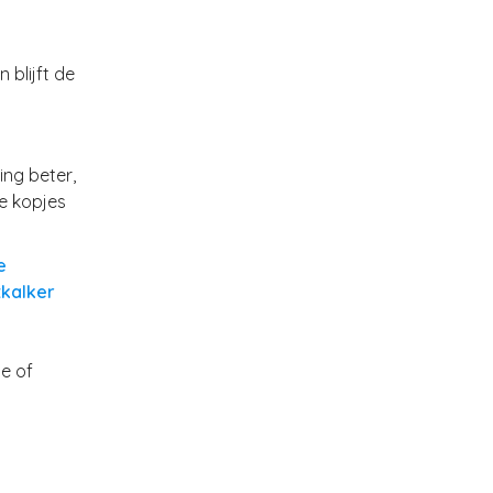
 blijft de
ng beter,
e kopjes
e
tkalker
e of