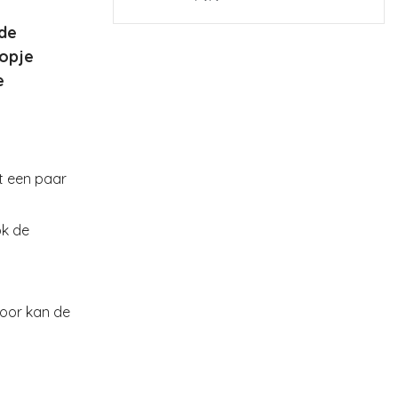
 de
kopje
e
et een paar
ok de
oor kan de