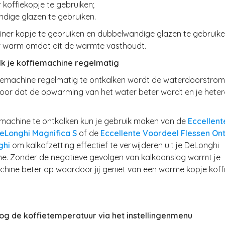
r koffiekopje te gebruiken;
dige glazen te gebruiken.
iner kopje te gebruiken en dubbelwandige glazen te gebruiken
er warm omdat dit de warmte vasthoudt.
alk je koffiemachine regelmatig
fiemachine regelmatig te ontkalken wordt de waterdoorstromi
voor dat de opwarming van het water beter wordt en je heter
emachine te ontkalken kun je gebruik maken van de
Eccellent
eLonghi Magnifica S
of de
Eccellente Voordeel Flessen On
ghi
om kalkafzetting effectief te verwijderen uit je DeLonghi
ne. Zonder de negatieve gevolgen van kalkaanslag warmt je
hine beter op waardoor jij geniet van een warme kopje koffi
oog de koffietemperatuur via het instellingenmenu