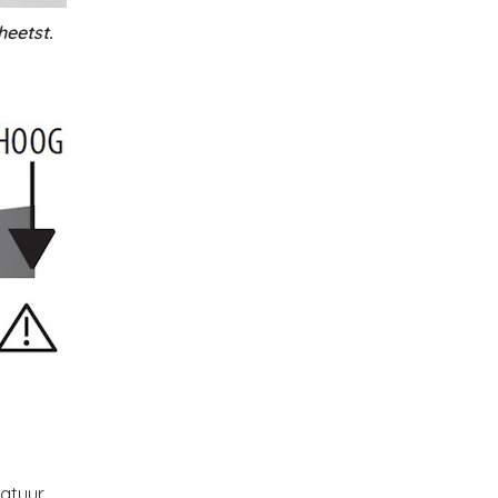
heetst.
ratuur