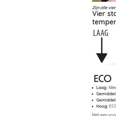
Zijn alle vi
Vier st
temper
Laag:
All
Gemiddel
Gemiddel
Hoog:
ECO
Met een voo