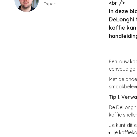
<br />
Expert
In deze bl
DeLonghi M
koffie kan
handleidin
Een lauw kop
eenvoudige 
Met de onder
smaakbelev
Tip 1. Verw
De DeLonghi
koffie snell
Je kunt dit
je koffiek