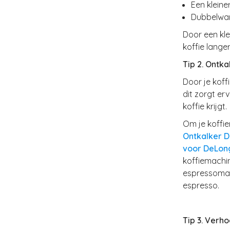
Een kleine
Dubbelwan
Door een kle
koffie lang
Tip 2. Ontk
Door je kof
dit zorgt er
koffie krijgt.
Om je koffi
Ontkalker D
voor DeLon
koffiemachi
espressomac
espresso.
Tip 3. Verh