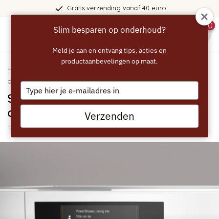
Gratis verzending vanaf 40 euro
0
Slim besparen op onderhoud?
menu
Meld je aan en ontvang tips, acties en
productaanbevelingen op maat.
Home
/
Blogs
/
Handleidingen
/ Storing Miele wasmachine - 5
oplossingen
Type
Storing Miele wasmachine - 5
your
email
oplossingen
Verzenden
14 Maart 2025