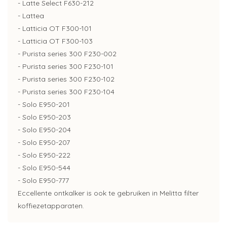
- Latte Select F630-212
- Lattea
- Latticia OT F300-101
- Latticia OT F300-103
- Purista series 300 F230-002
- Purista series 300 F230-101
- Purista series 300 F230-102
- Purista series 300 F230-104
- Solo E950-201
- Solo E950-203
- Solo E950-204
- Solo E950-207
- Solo E950-222
- Solo E950-544
- Solo E950-777
Eccellente ontkalker is ook te gebruiken in Melitta filter
koffiezetapparaten.