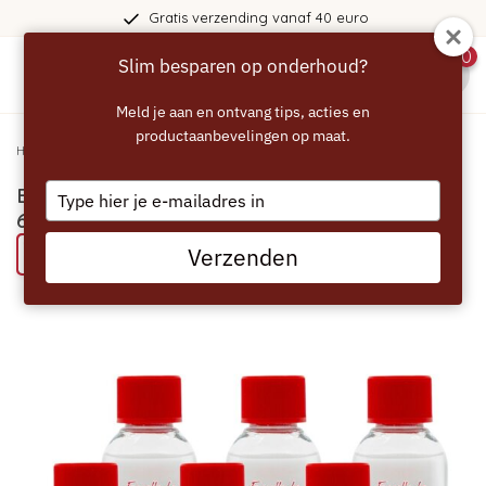
Gratis verzending vanaf 40 euro
0
Slim besparen op onderhoud?
menu
Meld je aan en ontvang tips, acties en
productaanbevelingen op maat.
Home
/
ECCELLENTE Caffeo ontkalker voor Melitta - 6x ontkalken
Type
ECCELLENTE Caffeo ontkalker voor Melitta -
your
6x ontkalken
email
Verzenden
Probeer eens een ECCELLENTE product