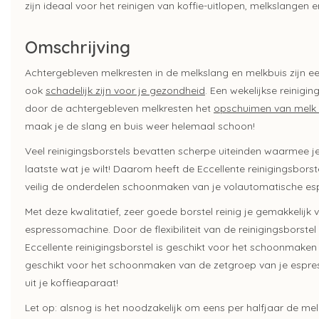
zijn ideaal voor het reinigen van koffie-uitlopen, melkslangen
Omschrijving
Achtergebleven melkresten in de melkslang en melkbuis zijn e
ook
schadelijk zijn voor je gezondheid
. Een wekelijkse reinig
door de achtergebleven melkresten het
opschuimen van melk 
maak je de slang en buis weer helemaal schoon!
Veel reinigingsborstels bevatten scherpe uiteinden waarmee j
laatste wat je wilt! Daarom heeft de Eccellente reinigingsbors
veilig de onderdelen schoonmaken van je volautomatische e
Met deze kwalitatief, zeer goede borstel reinig je gemakkelijk
espressomachine. Door de flexibiliteit van de reinigingsbors
Eccellente reinigingsborstel is geschikt voor het schoonmaken 
geschikt voor het schoonmaken van de zetgroep van je espress
uit je koffieaparaat!
Let op: alsnog is het noodzakelijk om eens per halfjaar de me