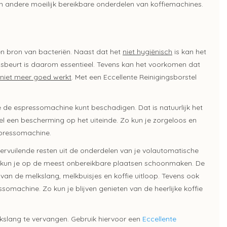
 en andere moeilijk bereikbare onderdelen van koffiemachines.
en bron van bacteriën. Naast dat het
niet hygiënisch
is kan het
ingsbeurt is daarom essentieel. Tevens kan het voorkomen dat
niet meer goed werkt
. Met een Eccellente Reinigingsborstel
e de espressomachine kunt beschadigen. Dat is natuurlijk het
tel een bescherming op het uiteinde. Zo kun je zorgeloos en
spressomachine.
 vervuilende resten uit de onderdelen van je volautomatische
tel kun je op de meest onbereikbare plaatsen schoonmaken. De
van de melkslang, melkbuisjes en koffie uitloop. Tevens ook
omachine. Zo kun je blijven genieten van de heerlijke koffie
lkslang te vervangen. Gebruik hiervoor een
Eccellente