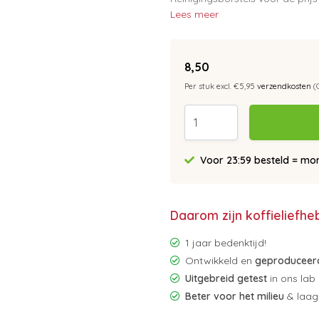
Lees meer
8,50
Per stuk excl. €5,95
verzendkosten
(
Voor 23:59 besteld = morg
Daarom zijn koffieliefhe
1 jaar bedenktijd!
Ontwikkeld en
geproduceerd
Uitgebreid getest
in ons lab
Beter voor het milieu
& laags