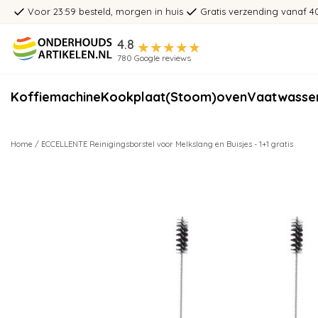
Voor 23:59 besteld, morgen in huis
Gratis verzending vanaf 4
4.8
780 Google reviews
Koffiemachine
Kookplaat
(Stoom)oven
Vaatwasse
Home
/
ECCELLENTE Reinigingsborstel voor Melkslang en Buisjes - 1+1 gratis