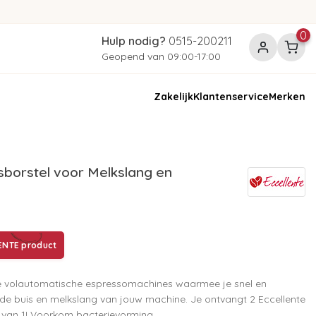
0
Hulp nodig?
0515-200211
Geopend van 09:00-17:00
Zakelijk
Klantenservice
Merken
borstel voor Melkslang en
ENTE product
le volautomatische espressomachines waarmee je snel en
t de buis en melkslang van jouw machine. Je ontvangt 2 Eccellente
s van 1! Voorkom bacterievorming.