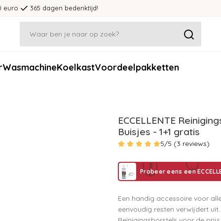
0 euro
365 dagen bedenktijd!
r
Wasmachine
Koelkast
Voordeelpakketten
ECCELLENTE Reinigings
Buisjes - 1+1 gratis
5/5 (3 reviews)
Probeer eens een ECCELL
Een handig accessoire voor al
eenvoudig resten verwijdert ui
Reinigingsborstels voor de prij