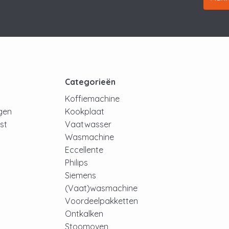
t
Categorieën
Koffiemachine
ngen
Kookplaat
jst
Vaatwasser
Wasmachine
Eccellente
Philips
Siemens
(Vaat)wasmachine
Voordeelpakketten
Ontkalken
Stoomoven