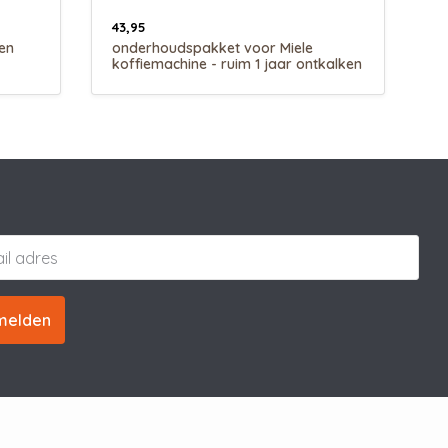
43,95
en
onderhoudspakket voor Miele
koffiemachine - ruim 1 jaar ontkalken
& reinigen
melden