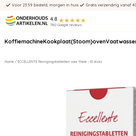
Voor 23:59 besteld, morgen in huis
Gratis verzending vanaf 4
4.8
780 Google reviews
Koffiemachine
Kookplaat
(Stoom)oven
Vaatwasse
Home
/
ECCELLENTE Reinigingstabletten voor Miele - 10 stuks