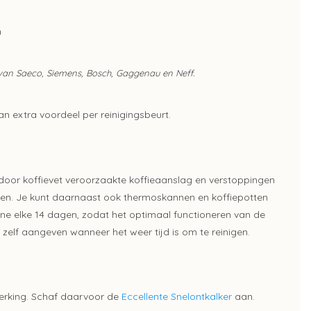
m
 van Saeco, Siemens, Bosch, Gaggenau en Neff.
an extra voordeel per reinigingsbeurt.
e door koffievet veroorzaakte koffieaanslag en verstoppingen
en. Je kunt daarnaast ook thermoskannen en koffiepotten
ine elke 14 dagen, zodat het optimaal functioneren van de
elf aangeven wanneer het weer tijd is om te reinigen.
werking. Schaf daarvoor de
Eccellente Snelontkalker
aan.