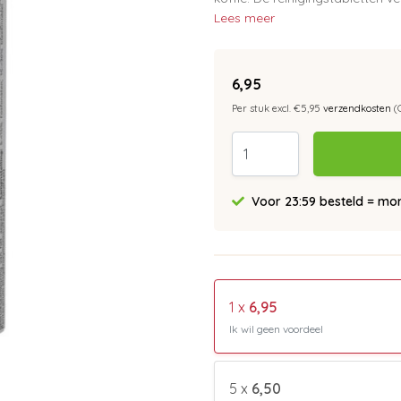
Lees meer
6,95
Per stuk excl. €5,95
verzendkosten
(
Voor 23:59 besteld = morg
1 x
6,95
Ik wil geen voordeel
5 x
6,50