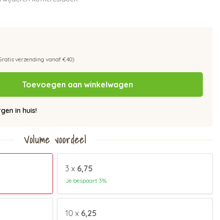
Gratis verzending vanaf €40)
Toevoegen aan winkelwagen
en in huis!
Volume voordeel
3 x
6,75
Je bespaart 3%
10 x
6,25