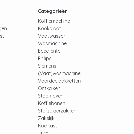
t
Categorieën
Koffiemachine
ngen
Kookplaat
jst
Vaatwasser
Wasmachine
Eccellente
Philips
Siemens
(Vaat)wasmachine
Voordeelpakketten
Ontkalken
Stoomoven
Koffiebonen
Stofzuigerzakken
Zakelijk
Koelkast
Jura