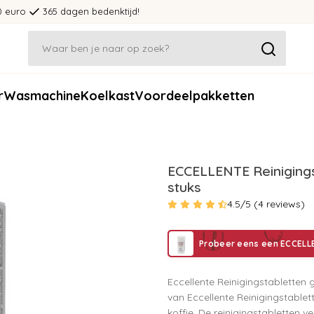
0 euro
365 dagen bedenktijd!
r
Wasmachine
Koelkast
Voordeelpakketten
ECCELLENTE Reinigings
stuks
4.5/5 (4 reviews)
Probeer eens een ECCELL
Eccellente Reinigingstabletten
van Eccellente Reinigingstablet
koffie. De reinigingstabletten v