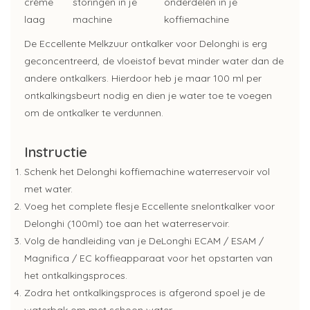
crème
storingen in je
onderdelen in je
laag
machine
koffiemachine
De Eccellente Melkzuur ontkalker voor Delonghi is erg
geconcentreerd, de vloeistof bevat minder water dan de
andere ontkalkers. Hierdoor heb je maar 100 ml per
ontkalkingsbeurt nodig en dien je water toe te voegen
om de ontkalker te verdunnen.
Instructie
Schenk het Delonghi koffiemachine waterreservoir vol
met water.
Voeg het complete flesje Eccellente snelontkalker voor
Delonghi (100ml) toe aan het waterreservoir.
Volg de handleiding van je DeLonghi ECAM / ESAM /
Magnifica / EC koffieapparaat voor het opstarten van
het ontkalkingsproces.
Zodra het ontkalkingsproces is afgerond spoel je de
waterbak om met schoon water.